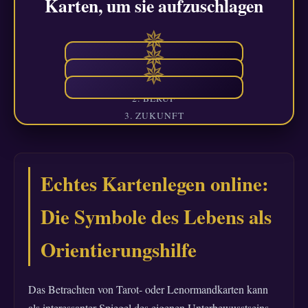
Karten, um sie aufzuschlagen
✵
✵
Die Liebenden
✵
Der Herrscher
1. LIEBE
Bedeutung wird geladen...
Das Schicksalsrad
2. BERUF
Bedeutung wird geladen...
♥
3. ZUKUNFT
Bedeutung wird geladen...
💼
⚙
Echtes Kartenlegen online:
Die Symbole des Lebens als
Orientierungshilfe
Das Betrachten von Tarot- oder Lenormandkarten kann
als interessanter Spiegel des eigenen Unterbewusstseins